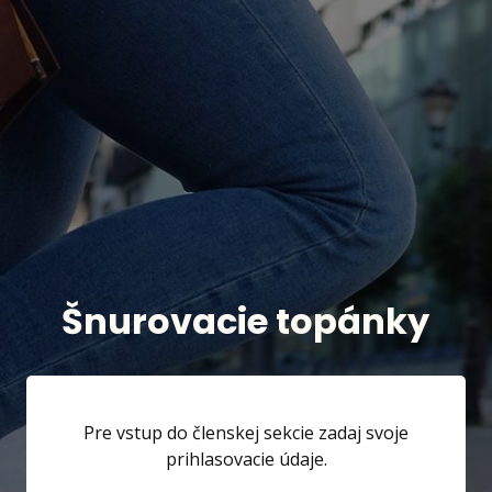
Šnurovacie topánky
Pre vstup do členskej sekcie zadaj svoje
prihlasovacie údaje.