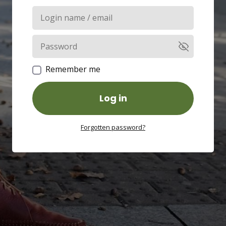
Remember me
Log in
Forgotten password?