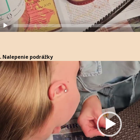
. Nalepenie podrážky
ideo
layer