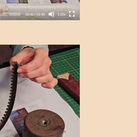
00:00
|
03:40
1.00x