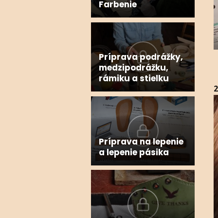
Farbenie
Príprava podrážky,
medzipodrážku,
rámiku a stielku
2
V
P
Príprava na lepenie
a lepenie pásika