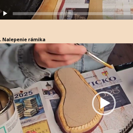
. Nalepenie rámika
ideo
layer