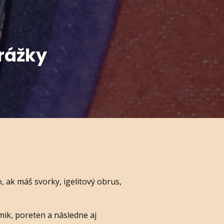
ážky
o, ak máš svorky, igelitový obrus,
ik, poreten a následne aj