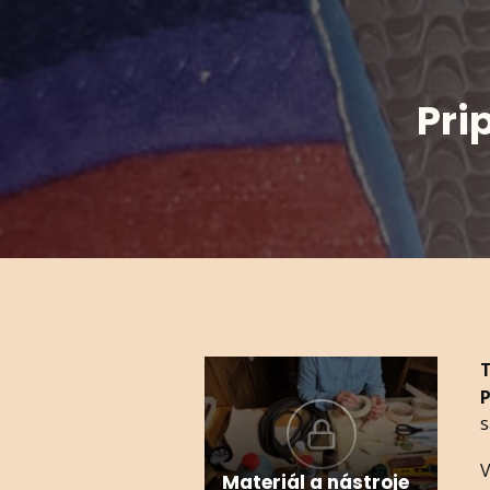
Pripevňova
T
s
V
Materiál a nástroje