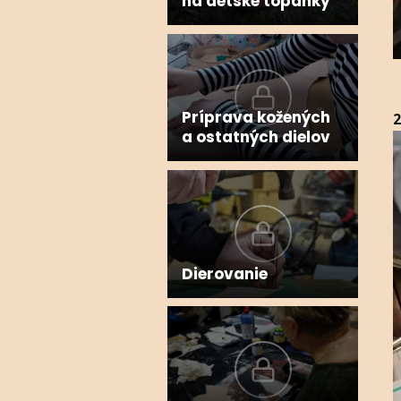
na detské topánky
Príprava kožených
2
a ostatných dielov
V
P
Dierovanie