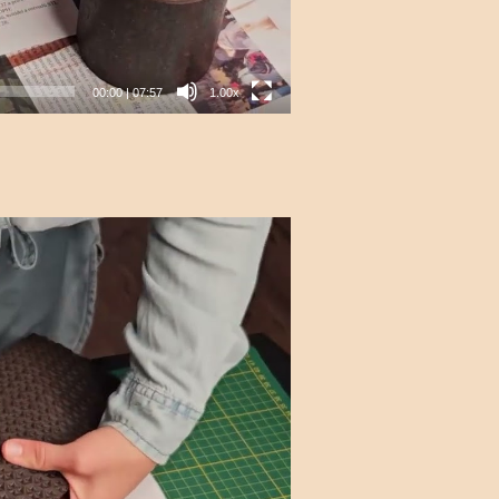
00:00
|
07:57
1.00x