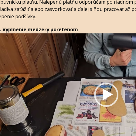
buvnícku platňu. Nalepenú platňu odporúčam po riadnom
ladiva zaťažiť alebo zasvorkovať a ďalej s ňou pracovať až 
epenie podšívky.
1. Vyplnenie medzery poretenom
ideo
layer