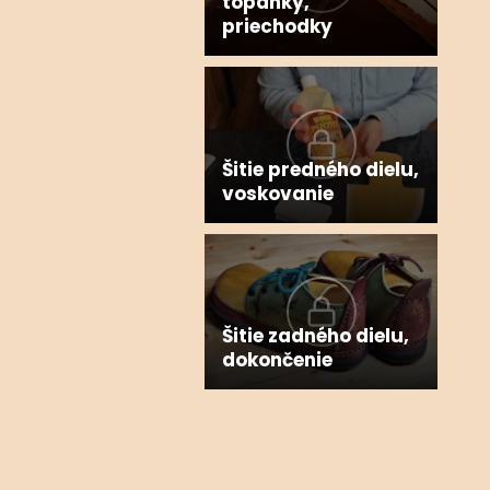
topánky,
priechodky
Šitie predného dielu,
voskovanie
Šitie zadného dielu,
dokončenie