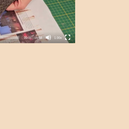
00:00
|
05:58
1.00x