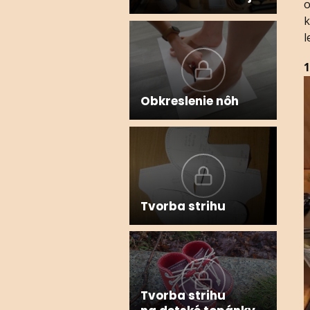
o
k
l
V
Obkreslenie nôh
P
Tvorba strihu
Tvorba strihu