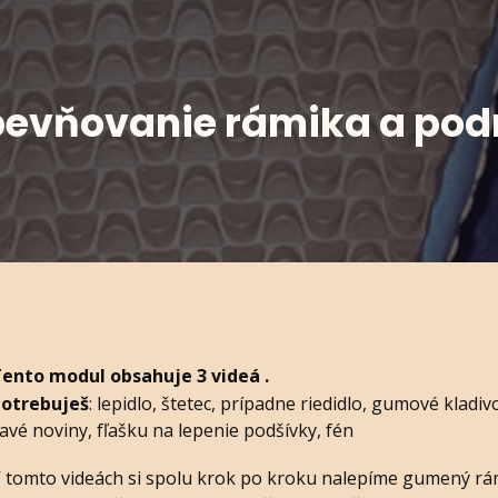
nie rámika a podr
ento modul obsahuje 3 videá .
Potrebuješ
: lepidlo, štetec, prípadne riedidlo, gumové kladiv
avé noviny, fľašku na lepenie podšívky, fén
 tomto videách si spolu krok po kroku nalepíme gumený rám