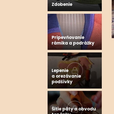
Zdobenie
Pripevňovanie
rámika a podrážky
Lepenie
a orezávanie
podšívky
Šitie päty a obvodu