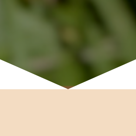
My też nie. Dlatego
dostroiliśmy
i opracowaliśmy własną